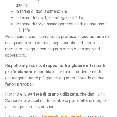
glutine;
la farina di tipo 0 almeno 9%;
le farine di tipo 1, 2 e integrale il 10%;
le farine di forza hanno percentuali di glutine fino al
13-14%.
Pochi sanno che il complesso proteico si può estrarre da
una quantità nota di farina separandolo dall’amido
mediante lavaggio con acqua, a mano o con appositi
apparecchi.
Rispetto al passato, il
rapporto tra glutine e farina è
profondamente cambiato
. Le farine moderne infatti
contengono molto più glutine e questo dipende da due
fattori principali.
Il primo è la
varietà di grano utilizzata
, che dagli anni
Sessanta è radicalmente cambiato per adattarsi meglio
alle esigenze di lavorazione.
Le buone e vecchie
farine di grani antichi
, più sane e