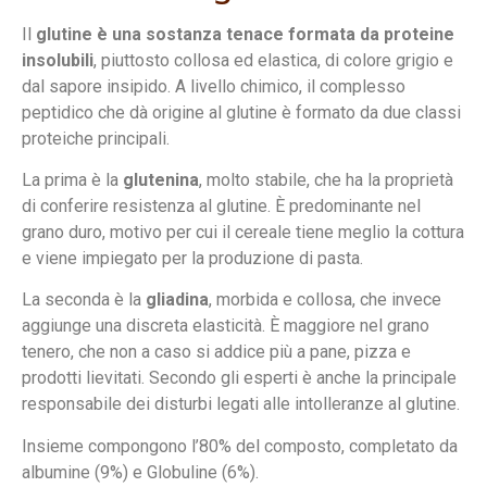
Il
glutine è una sostanza tenace formata da proteine
insolubili
, piuttosto collosa ed elastica, di colore grigio e
dal sapore insipido. A livello chimico, il complesso
peptidico che dà origine al glutine è formato da due classi
proteiche principali.
La prima è la
glutenina
, molto stabile, che ha la proprietà
di conferire resistenza al glutine. È predominante nel
grano duro, motivo per cui il cereale tiene meglio la cottura
e viene impiegato per la produzione di pasta.
La seconda è la
gliadina
, morbida e collosa, che invece
aggiunge una discreta elasticità. È maggiore nel grano
tenero, che non a caso si addice più a pane, pizza e
prodotti lievitati. Secondo gli esperti è anche la principale
responsabile dei disturbi legati alle intolleranze al glutine.
Insieme compongono l’80% del composto, completato da
albumine (9%) e Globuline (6%).