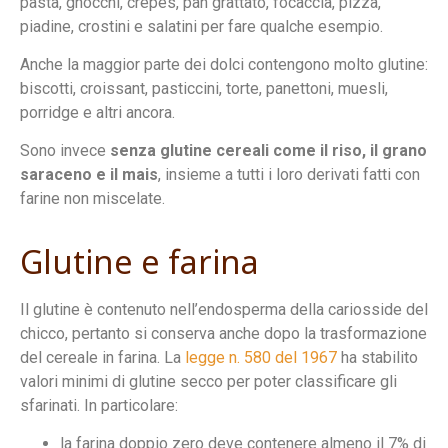
pasta, gnocchi, crepes, pan grattato, focaccia, pizza,
piadine, crostini e salatini per fare qualche esempio.
Anche la maggior parte dei dolci contengono molto glutine:
biscotti, croissant, pasticcini, torte, panettoni, muesli,
porridge e altri ancora.
Sono invece
senza glutine cereali come il riso, il grano
saraceno e il mais
, insieme a tutti i loro derivati fatti con
farine non miscelate.
Glutine e farina
Il glutine è contenuto nell’endosperma della cariosside del
chicco, pertanto si conserva anche dopo la trasformazione
del cereale in farina. La
legge n. 580 del 1967
ha stabilito
valori minimi di glutine secco per poter classificare gli
sfarinati. In particolare:
la farina doppio zero deve contenere almeno il 7% di