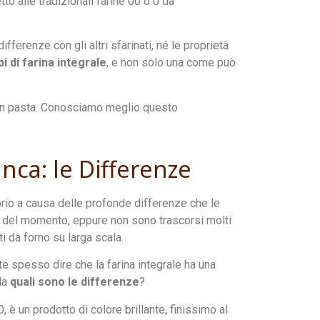
to alle tradizionali farine 00 o 0 da
ferenze con gli altri sfarinati, né le proprietà
pi di farina integrale
, e non solo una come può
 in pasta. Conosciamo meglio questo
anca: le Differenze
rio a causa delle profonde differenze che le
za del momento, eppure non sono trascorsi molti
i da forno su larga scala.
e spesso dire che la farina integrale ha una
 Ma
quali sono le differenze
?
0, è un prodotto di colore brillante, finissimo al