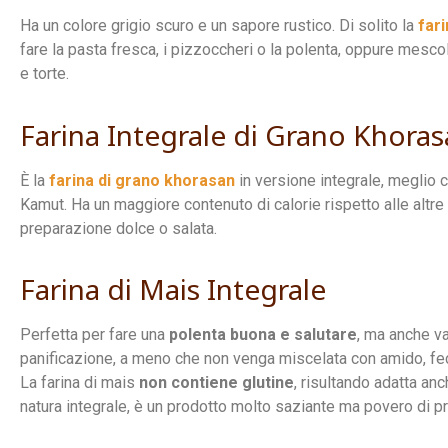
​Ha un colore grigio scuro e un sapore rustico. Di solito la
far
fare la pasta fresca, i pizzoccheri o la polenta, oppure mesco
e torte.
Farina Integrale di Grano Khora
È la
farina di grano khorasan
in versione integrale, meglio
Kamut. Ha un maggiore contenuto di calorie rispetto alle altre 
preparazione dolce o salata.
Farina di Mais Integrale
Perfetta per fare una
polenta buona e salutare
, ma anche var
panificazione, a meno che non venga miscelata con amido, fecol
La farina di mais
non contiene glutine
, risultando adatta an
natura integrale, è un prodotto molto saziante ma povero di pr