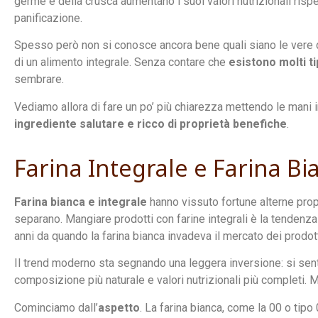
germe e della crusca aumentano i suoi valori nutrizionali rispet
panificazione.
Spesso però non si conosce ancora bene quali siano le vere dif
di un alimento integrale. Senza contare che
esistono molti ti
sembrare.
Vediamo allora di fare un po’ più chiarezza mettendo le mani
ingrediente salutare e ricco di proprietà benefiche
.
Farina Integrale e Farina Bi
Farina bianca e integrale
hanno vissuto fortune alterne prop
separano. Mangiare prodotti con farine integrali è la tenden
anni da quando la farina bianca invadeva il mercato dei prodott
Il trend moderno sta segnando una leggera inversione: si sent
composizione più naturale e valori nutrizionali più completi.
Cominciamo dall’
aspetto
. La farina bianca, come la 00 o tipo 