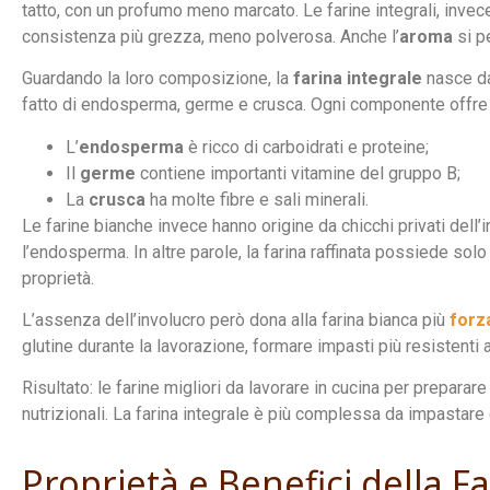
tatto, con un profumo meno marcato. Le farine integrali, invec
consistenza più grezza, meno polverosa. Anche l’
aroma
si p
Guardando la loro composizione, la
farina integrale
nasce da
fatto di endosperma, germe e crusca. Ogni componente offre 
L’
endosperma
è ricco di carboidrati e proteine;
Il
germe
contiene importanti vitamine del gruppo B;
La
crusca
ha molte fibre e sali minerali.
Le farine bianche invece hanno origine da chicchi privati dell
l’endosperma. In altre parole, la farina raffinata possiede so
proprietà.
L’assenza dell’involucro però dona alla farina bianca più
forz
glutine durante la lavorazione, formare impasti più resistenti al
Risultato: le farine migliori da lavorare in cucina per preparar
nutrizionali. La farina integrale è più complessa da impastare e n
Proprietà e Benefici della F