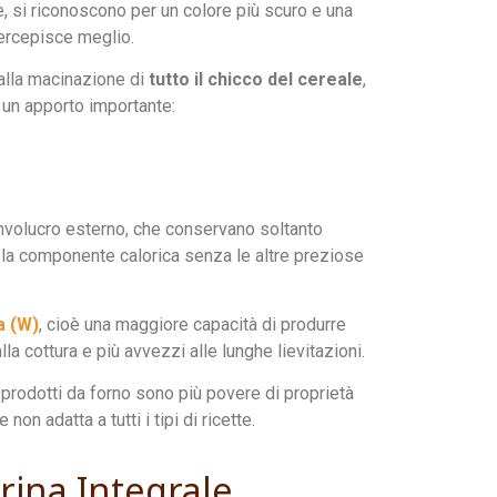
e, si riconoscono per un colore più scuro e una
ercepisce meglio.
lla macinazione di
tutto il chicco del cereale
,
un apporto importante:
’involucro esterno, che conservano soltanto
lo la componente calorica senza le altre preziose
a (W)
, cioè una maggiore capacità di produrre
la cottura e più avvezzi alle lunghe lievitazioni.
e prodotti da forno sono più povere di proprietà
on adatta a tutti i tipi di ricette.
arina Integrale