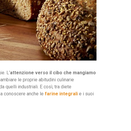
ie. L’
attenzione verso il cibo che mangiamo
biare le proprie abitudini culinarie
 quelli industriali. E così, tra diete
o a conoscere anche le
farine integrali
e i suoi