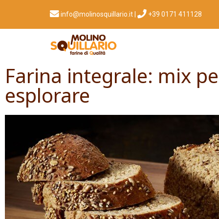
info@molinosquillario.it
|
+39 0171 411128​
Farina integrale: mix p
esplorare