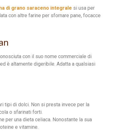
ina di grano saraceno integrale
si usa per
lata con altre farine per sfornare pane, focacce
san
 conosciuta con il suo nome commerciale di
ed è altamente digeribile. Adatta a qualsiasi
i tipi di dolci. Non si presta invece per la
a o sfarinati forti.
che per una dieta celiaca. Nonostante la sua
oteine e vitamine.