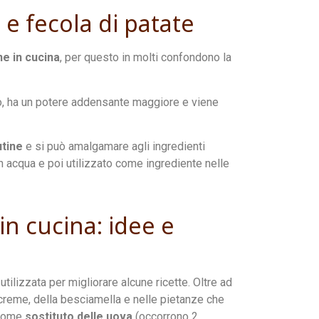
 e fecola di patate
ne in cucina
, per questo in molti confondono la
co, ha un potere addensante maggiore e viene
utine
e si può amalgamare agli ingredienti
in acqua e poi utilizzato come ingrediente nelle
in cucina: idee e
tilizzata per migliorare alcune ricette. Oltre ad
 creme, della besciamella e nelle pietanze che
 come
sostituto delle uova
(occorrono 2