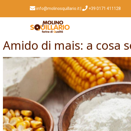
info@molinosquillario.it
|
+39 0171 411128​
Amido di mais: a cosa s