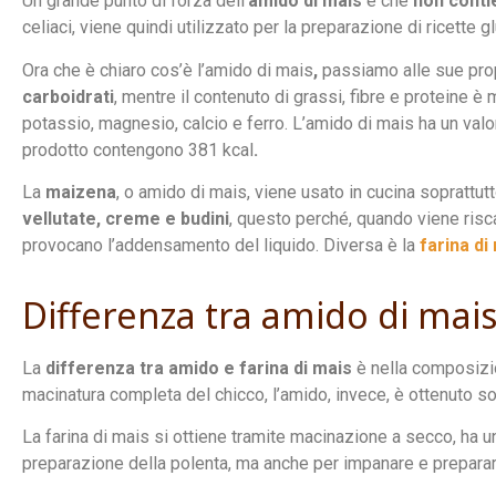
Un grande punto di forza dell’
amido di mais
è che
non conti
celiaci, viene quindi utilizzato per la preparazione di ricette g
Ora che è chiaro cos’è l’amido di mais
,
passiamo alle sue pro
carboidrati
, mentre il contenuto di grassi, fibre e proteine è
potassio, magnesio, calcio e ferro. L’amido di mais ha un val
prodotto contengono 381 kcal
.
La
maizena
, o amido di mais, viene usato in cucina soprattut
vellutate, creme e budini
, questo perché, quando viene ris
provocano l’addensamento del liquido. Diversa è la
farina di
Differenza tra amido di mais
La
differenza tra amido e farina di mais
è nella composizio
macinatura completa del chicco, l’amido, invece, è ottenuto s
La farina di mais si ottiene tramite macinazione a secco, ha u
preparazione della polenta, ma anche per impanare e preparare 