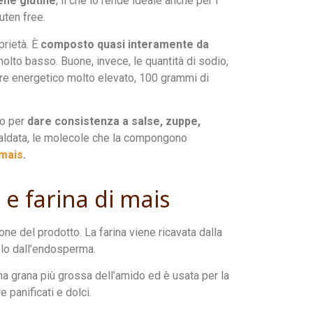
ene glutine
, il che lo rende ideale anche per i
luten free.
prietà. È
composto quasi interamente da
 molto basso. Buone, invece, le quantità di sodio,
ore energetico molto elevato, 100 grammi di
to per
dare consistenza a salse, zuppe,
caldata, le molecole che la compongono
 mais
.
 e farina di mais
ne del prodotto. La farina viene ricavata dalla
olo dall’endosperma.
na grana più grossa dell’amido ed è usata per la
panificati e dolci.