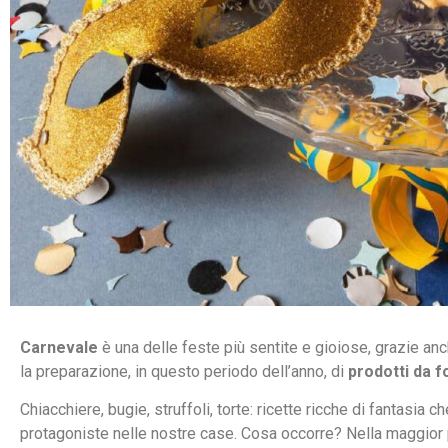
Carnevale
è una delle feste più sentite e gioiose, grazie anc
la preparazione, in questo periodo dell’anno, di
prodotti da 
Chiacchiere, bugie, struffoli, torte: ricette ricche di fantasia 
protagoniste nelle nostre case. Cosa occorre? Nella maggior p