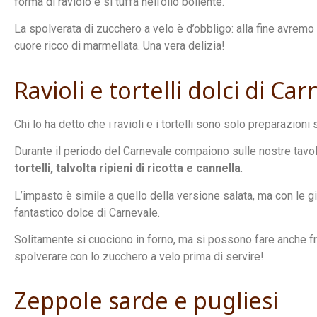
forma di raviolo e si tuffa nell’olio bollente.
La spolverata di zucchero a velo è d’obbligo: alla fine avremo 
cuore ricco di marmellata. Una vera delizia!
Ravioli e tortelli dolci di Ca
Chi lo ha detto che i ravioli e i tortelli sono solo preparazioni 
Durante il periodo del Carnevale compaiono sulle nostre tavo
tortelli, talvolta ripieni di ricotta e cannella
.
L’impasto è simile a quello della versione salata, ma con le gi
fantastico dolce di Carnevale.
Solitamente si cuociono in forno, ma si possono fare anche fri
spolverare con lo zucchero a velo prima di servire!
Zeppole sarde e pugliesi