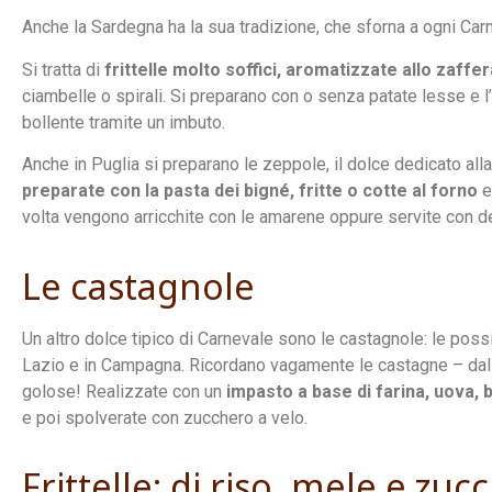
Anche la Sardegna ha la sua tradizione, che sforna a ogni Carne
Si tratta di
frittelle molto soffici, aromatizzate allo zaffe
ciambelle o spirali. Si preparano con o senza patate lesse e l
bollente tramite un imbuto.
Anche in Puglia si preparano le zeppole, il dolce dedicato al
preparate con la pasta dei bigné, fritte o cotte al forno
e
volta vengono arricchite con le amarene oppure servite con de
Le castagnole
Un altro dolce tipico di Carnevale sono le castagnole: le poss
Lazio e in Campagna. Ricordano vagamente le castagne – dal
golose! Realizzate con un
impasto a base di farina, uova, 
e poi spolverate con zucchero a velo.
Frittelle: di riso, mele e zuc