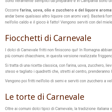
Sono veramente semplici da preparare e in Campania sono dive
Occorre
farina, uova, olio e zucchero e del liquore aroma
andar bene qualsiasi altro liquore con aromi vari). Basterà for
nell’olio caldo e il gioco è fatto! Vengono serviti con del miele
Fiocchetti di Carnevale
I dolci di Carnevale fritti non finiscono qui! In Romagna abbia
più comuni chiacchiere, in questa versione realizzate friggen
Si tratta di una ricetta classica, con farina, uova, zucchero, l
steso e tagliato i quadretti che, stretti al centro, prenderanno 
Vengono poi fritti nell’olio di semi e serviti con zucchero a vel
Le torte di Carnevale
Oltre ai comuni dolci tipici di Carnevale, la tradizione italian