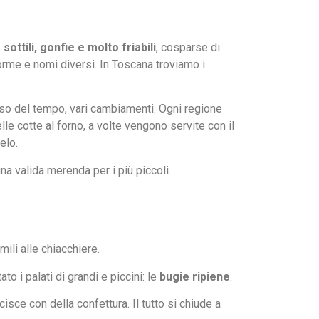
 sottili, gonfie e molto friabili
, cosparse di
forme e nomi diversi. In Toscana troviamo i
orso del tempo, vari cambiamenti. Ogni regione
lle cotte al forno, a volte vengono servite con il
elo.
 valida merenda per i più piccoli.
ili alle chiacchiere.
to i palati di grandi e piccini: le
bugie ripiene
.
cisce con della confettura. Il tutto si chiude a