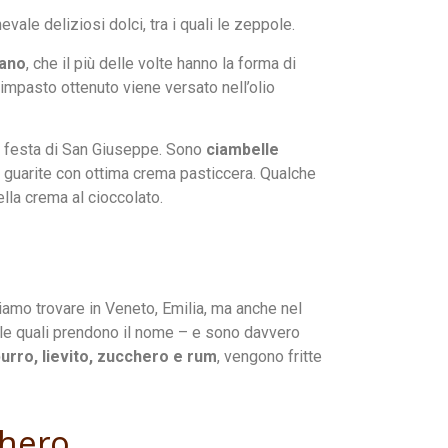
vale deliziosi dolci, tra i quali le zeppole.
rano
, che il più delle volte hanno la forma di
’impasto ottenuto viene versato nell’olio
la festa di San Giuseppe. Sono
ciambelle
 guarite con ottima crema pasticcera. Qualche
lla crema al cioccolato.
iamo trovare in Veneto, Emilia, ma anche nel
le quali prendono il nome – e sono davvero
burro, lievito, zucchero e rum
, vengono fritte
chero