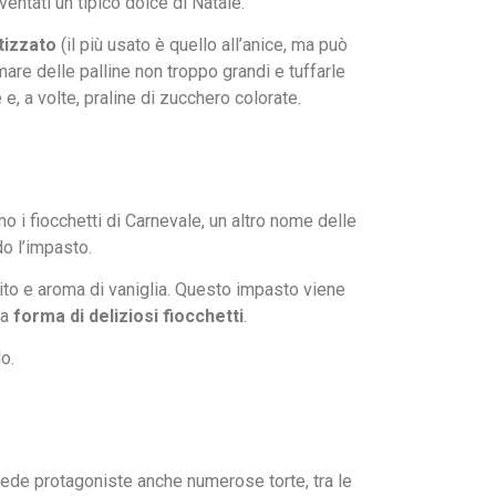
ntati un tipico dolce di Natale.
tizzato
(il più usato è quello all’anice, ma può
mare delle palline non troppo grandi e tuffarle
 e, a volte, praline di zucchero colorate.
mo i fiocchetti di Carnevale, un altro nome delle
do l’impasto.
ievito e aroma di vaniglia. Questo impasto viene
la
forma di deliziosi fiocchetti
.
o.
a vede protagoniste anche numerose torte, tra le